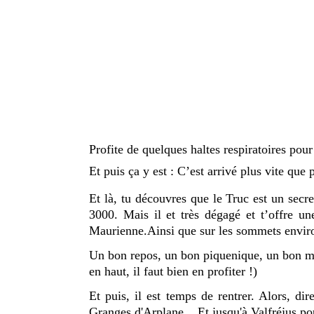
Profite de quelques haltes respiratoires pou
Et puis ça y est : C’est arrivé plus vite que 
Et là, tu découvres que le Truc est un secre
3000. Mais il et très dégagé et t’offre un
Maurienne.Ainsi que sur les sommets envir
Un bon repos, un bon piquenique, un bon mo
en haut, il faut bien en profiter !)
Et puis, il est temps de rentrer. Alors, di
Granges d'Arplane... Et jusqu'à Valfréjus po