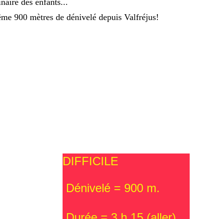
naire des enfants...
 même 900 mètres de dénivelé depuis Valfréjus!
DIFFICILE
 Dénivelé = 900 m.
 Durée = 3 h 15 (aller)