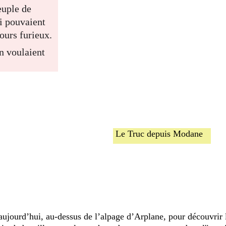
euple de 
i pouvaient 
ours furieux. 
n voulaient 
 Le Truc depuis Modane
aujourd’hui, au-dessus de l’alpage d’Arplane, pour découvrir l